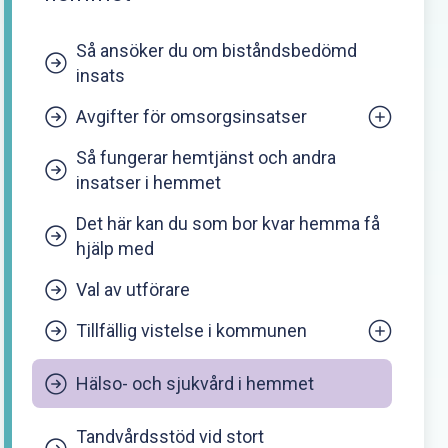
Så ansöker du om biståndsbedömd
insats
Avgifter för omsorgsinsatser
Så fungerar hemtjänst och andra
Preliminär avgift för din
insatser i hemmet
äldreomsorg
Det här kan du som bor kvar hemma få
Uträkning
hjälp med
Val av utförare
Tillfällig vistelse i kommunen
För handläggare i
Hälso- och sjukvård i hemmet
bosättningskommunen
Tandvårdsstöd vid stort