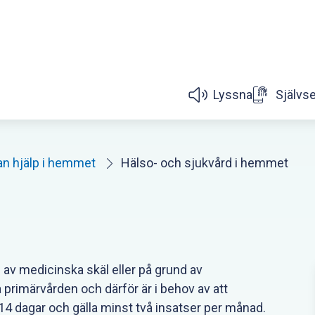
Lyssna
Självs
Rubinens stödgrupp för barn och unga som är
Vårdcentraler, barnmorskemotta
Barn- och ungdomsmedicin
Gruppboende 
Rubinens stödgrupp för bar
Så fungerar hemtjänst och 
Gruppboen
Bostad med sär
Satsning på hälsosamtal för dig som är 80 år oc
Så fungerar hemtjänst och 
Så ansöker du om plats på äldre
Ansökan om jäm
Förälde
Anhö
Anhö
Inform
Tem
Anhö
Informa
an hjälp i hemmet
Hälso- och sjukvård i hemmet
av medicinska skäl eller på grund av
 primärvården och därför är i behov av att
14 dagar och gälla minst två insatser per månad.