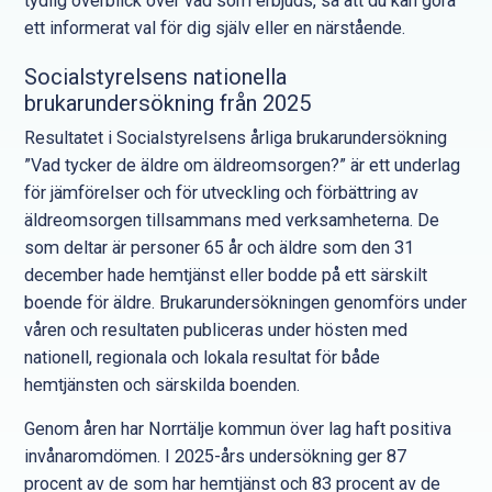
tydlig överblick över vad som erbjuds, så att du kan göra
ett informerat val för dig själv eller en närstående.
Socialstyrelsens nationella
brukarundersökning från 2025
Resultatet i Socialstyrelsens årliga brukarundersökning
”Vad tycker de äldre om äldreomsorgen?” är ett underlag
för jämförelser och för utveckling och förbättring av
äldreomsorgen tillsammans med verksamheterna. De
som deltar är personer 65 år och äldre som den 31
december hade hemtjänst eller bodde på ett särskilt
boende för äldre. Brukarundersökningen genomförs under
våren och resultaten publiceras under hösten med
nationell, regionala och lokala resultat för både
hemtjänsten och särskilda boenden.
Genom åren har Norrtälje kommun över lag haft positiva
invånaromdömen. I 2025-års undersökning ger 87
procent av de som har hemtjänst och 83 procent av de