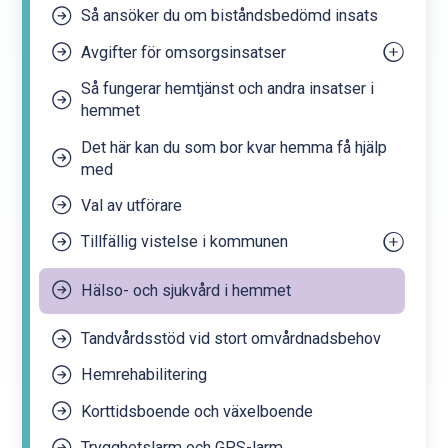
Så ansöker du om biståndsbedömd insats
Avgifter för omsorgsinsatser
Så fungerar hemtjänst och andra insatser i
Preliminär avgift för din äldreomsorg
hemmet
Uträkning
Det här kan du som bor kvar hemma få hjälp
med
Val av utförare
Tillfällig vistelse i kommunen
För handläggare i bosättningskommunen
Hälso- och sjukvård i hemmet
Tandvårdsstöd vid stort omvårdnadsbehov
Hemrehabilitering
Korttidsboende och växelboende
Trygghetslarm och GPS-larm