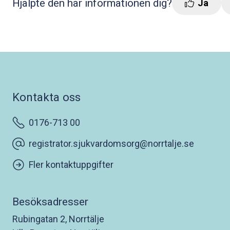
Hjälpte den här informationen dig?
Ja
Kontakta oss
0176-713 00
registrator.sjukvardomsorg@norrtalje.se
Fler kontaktuppgifter
Besöksadresser
Rubingatan 2, Norrtälje