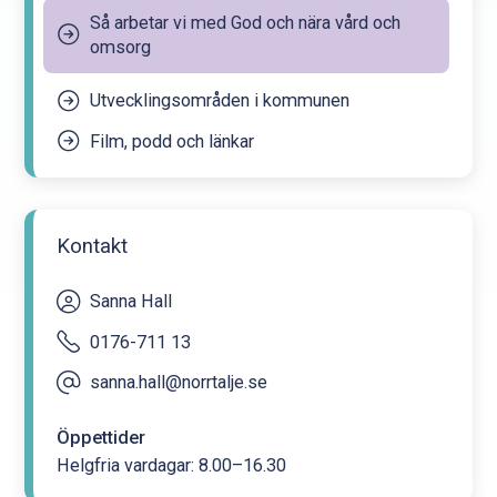
Så arbetar vi med God och nära vård och
omsorg
Utvecklingsområden i kommunen
Film, podd och länkar
Kontakt
Sanna Hall
0176-711 13
sanna.hall@norrtalje.se
Öppettider
Helgfria vardagar: 8.00–16.30