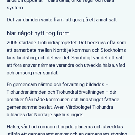
ändå bli uppdelat – olika delar, olika vägar och olika
system.
Det var där idén växte fram: att göra på ett annat sätt.
När något nytt tog form
2006 startade Tiohundraprojektet. Det beskrivs ofta som
ett samarbete mellan Norrtälje kommun och Stockholms
läns landsting, och det var det. Samtidigt var det ett sätt
att föra ansvar närmare varandra och utveckla hälsa, vård
och omsorg mer samlat.
En gemensam nämnd och förvaltning bildades –
Tiohundranämnden och Tiohundraförvaltningen – där
politiker från både kommunen och landstinget fattade
gemensamma beslut. Även Vårdbolaget Tiohundra
bildades där Norrtälje sjukhus ingick.
Hälsa, vård och omsorg började planeras och utvecklas
utifrån ett gemensamt ansvar och en gemensam styrning.