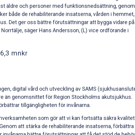
 minst äldre och personer med funktionsnedsättning, genom
stärker både de rehabiliterande insatserna, vården i hemmet
s. Det ger oss bättre förutsättningar att bygga vidare på
rrtälje, säger Hans Andersson, (L) vice ordförande i
 26,3 mnkr
en, digital vård och utveckling av SAMS (sjukhusanslut
re än genomsnittet för Region Stockholms akutsjukhus.
bättrar tillgängligheten för invånarna.
nverksamheten som gör att vi kan fortsätta säkra kvalitet
enom att stärka de rehabiliterande insatserna, förbättra
r invånarna bättre förutsättningar att få det stöd de behö