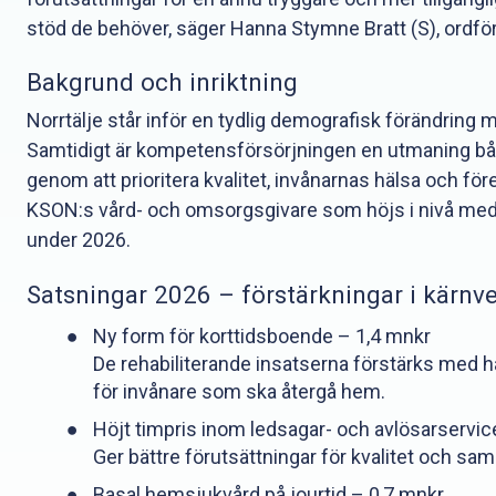
stöd de behöver, säger Hanna Stymne Bratt (S), ordför
Bakgrund och inriktning
Norrtälje står inför en tydlig demografisk förändring
Samtidigt är kompetensförsörjningen en utmaning båd
genom att prioritera kvalitet, invånarnas hälsa och fö
KSON:s vård- och omsorgsgivare som höjs i nivå me
under 2026.
Satsningar 2026 – förstärkningar i kärn
Ny form för korttidsboende – 1,4 mnkr
De rehabiliterande insatserna förstärks med hä
för invånare som ska återgå hem.
Höjt timpris inom ledsagar- och avlösarservic
Ger bättre förutsättningar för kvalitet och s
Basal hemsjukvård på jourtid – 0,7 mnkr