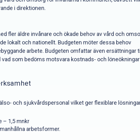
ande i direktionen.
 med fler äldre invånare och ökade behov av vård och omso
e lokalt och nationellt. Budgeten möter dessa behov
rebyggande arbete. Budgeten omfattar även ersättningar ti
d vad som bedöms motsvara kostnads- och löneökningar
verksamhet
lso- och sjukvårdspersonal vilket ger flexiblare lösninga
e – 1,5 mnkr
ammanhållna arbetsformer.