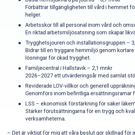
Förbättrar tillgängligheten till vård i hemmet 
helger.
Arbetsskor till all personal inom vård och oms
En riktad arbetsmiljösatsning som skapar likvä
Trygghetsjouren och installationsgruppen – 3
Bidrar till en tryggare hemmiljö genom kortare 
lösningar för ökad trygghet.
Familjecentral i Hallstavik – 2,1 mnkr
2026–2027 ett utvärderingsår med samlat stöd 
Reviderade LOV-villkor och generell uppräkni
Genomförs inom befintliga ersättningsramar för 
LSS – ekonomisk förstärkning för säker läke
Stärker förutsättningarna för en trygg och kv
verksamheterna.
– Det är viktigt för mig att våra beslut gör skillnad 