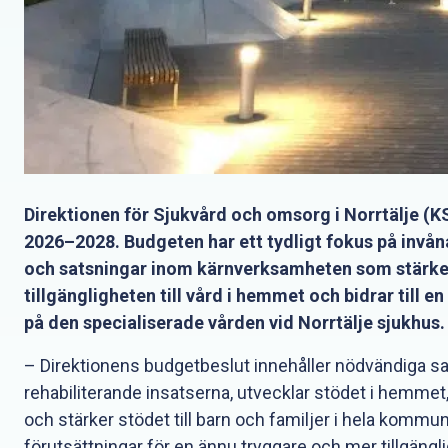
Direktionen för Sjukvård och omsorg i Norrtälje 
2026–2028. Budgeten har ett tydligt fokus på invå
och satsningar inom kärnverksamheten som stärker 
tillgängligheten till vård i hemmet och bidrar till 
på den specialiserade vården vid Norrtälje sjukhus.
– Direktionens budgetbeslut innehåller nödvändiga s
rehabiliterande insatserna, utvecklar stödet i hemmet,
och stärker stödet till barn och familjer i hela komm
förutsättningar för en ännu tryggare och mer tillgäng