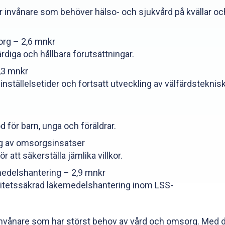
för invånare som behöver hälso- och sjukvård på kvällar oc
org – 2,6 mnkr
rdiga och hållbara förutsättningar.
,3 mnkr
inställelsetider och fortsatt utveckling av välfärdsteknis
för barn, unga och föräldrar.
ng av omsorgsinsatser
att säkerställa jämlika villkor.
medelshantering – 2,9 mnkr
alitetssäkrad läkemedelshantering inom LSS-
för invånare som har störst behov av vård och omsorg. Med 