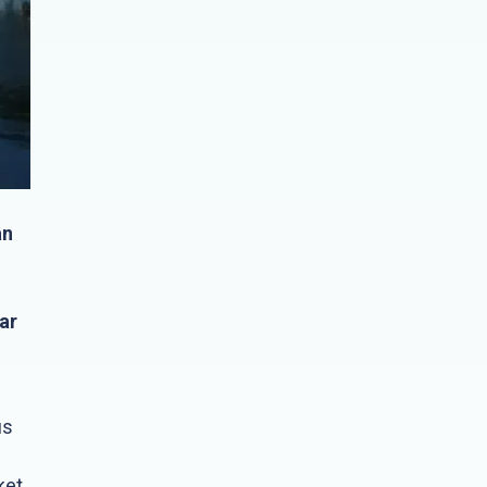
an
ar
us
ket