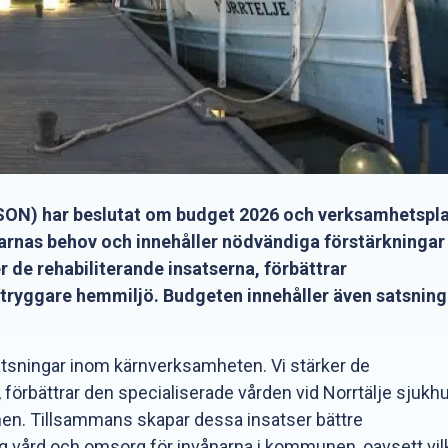
(KSON) har beslutat om budget 2026 och verksamhetspl
narnas behov och innehåller nödvändiga förstärkningar
de rehabiliterande insatserna, förbättrar
en tryggare hemmiljö. Budgeten innehåller även satsning
atsningar inom kärnverksamheten. Vi stärker de
 förbättrar den specialiserade vården vid Norrtälje sjukh
unen. Tillsammans skapar dessa insatser bättre
lig vård och omsorg för invånarna i kommunen, oavsett vil