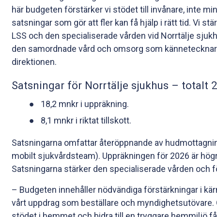
här budgeten förstärker vi stödet till invånare, inte
satsningar som gör att fler kan få hjälp i rätt tid. Vi 
LSS och den specialiserade vården vid Norrtälje sjukhu
den samordnade vård och omsorg som kännetecknar No
direktionen.
Satsningar för Norrtälje sjukhus – totalt
18,2 mnkr i uppräkning.
8,1 mnkr i riktat tillskott.
Satsningarna omfattar återöppnande av hudmottagning
mobilt sjukvårdsteam). Uppräkningen för 2026 är hög
Satsningarna stärker den specialiserade vården och för
– Budgeten innehåller nödvändiga förstärkningar i kär
vårt uppdrag som beställare och myndighetsutövare. G
stödet i hemmet och bidra till en tryggare hemmiljö få