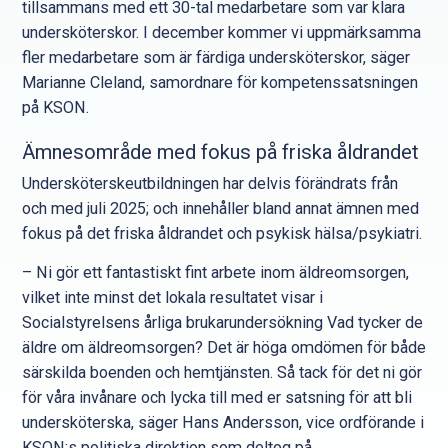
tillsammans med ett 30-tal medarbetare som var klara
undersköterskor. I december kommer vi uppmärksamma
fler medarbetare som är färdiga undersköterskor, säger
Marianne Cleland, samordnare för kompetenssatsningen
på KSON.
Ämnesområde med fokus på friska åldrandet
Undersköterskeutbildningen har delvis förändrats från
och med juli 2025; och innehåller bland annat ämnen med
fokus på det friska åldrandet och psykisk hälsa/psykiatri.
– Ni gör ett fantastiskt fint arbete inom äldreomsorgen,
vilket inte minst det lokala resultatet visar i
Socialstyrelsens årliga brukarundersökning Vad tycker de
äldre om äldreomsorgen? Det är höga omdömen för både
särskilda boenden och hemtjänsten. Så tack för det ni gör
för våra invånare och lycka till med er satsning för att bli
undersköterska, säger Hans Andersson, vice ordförande i
KSON:s politiska direktion som deltog på