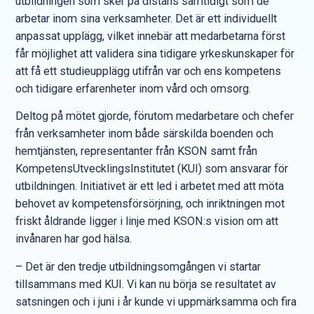
utbildningen som sker på distans samtidigt som de
arbetar inom sina verksamheter. Det är ett individuellt
anpassat upplägg, vilket innebär att medarbetarna först
får möjlighet att validera sina tidigare yrkeskunskaper för
att få ett studieupplägg utifrån var och ens kompetens
och tidigare erfarenheter inom vård och omsorg.
Deltog på mötet gjorde, förutom medarbetare och chefer
från verksamheter inom både särskilda boenden och
hemtjänsten, representanter från KSON samt från
KompetensUtvecklingsInstitutet (KUI) som ansvarar för
utbildningen. Initiativet är ett led i arbetet med att möta
behovet av kompetensförsörjning, och inriktningen mot
friskt åldrande ligger i linje med KSON:s vision om att
invånaren har god hälsa.
– Det är den tredje utbildningsomgången vi startar
tillsammans med KUI. Vi kan nu börja se resultatet av
satsningen och i juni i år kunde vi uppmärksamma och fira