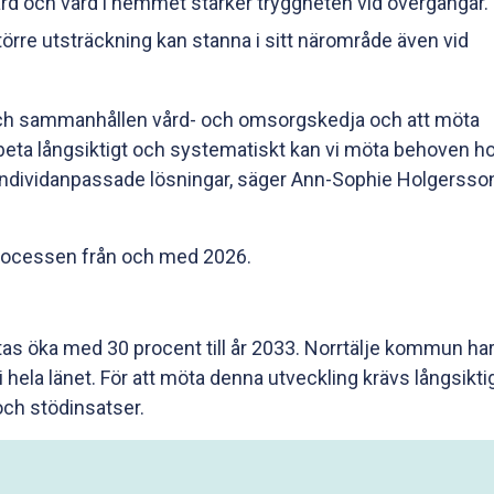
rd och vård i hemmet stärker tryggheten vid övergångar.
 större utsträckning kan stanna i sitt närområde även vid
rn och sammanhållen vård- och omsorgskedja och att möta
ta långsiktigt och systematiskt kan vi möta behoven h
individanpassade lösningar, säger Ann-Sophie Holgersson
tprocessen från och med 2026.
tas öka med 30 procent till år 2033. Norrtälje kommun ha
 hela länet. För att möta denna utveckling krävs långsikti
och stödinsatser.