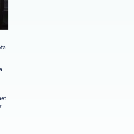
öta
a
het
r