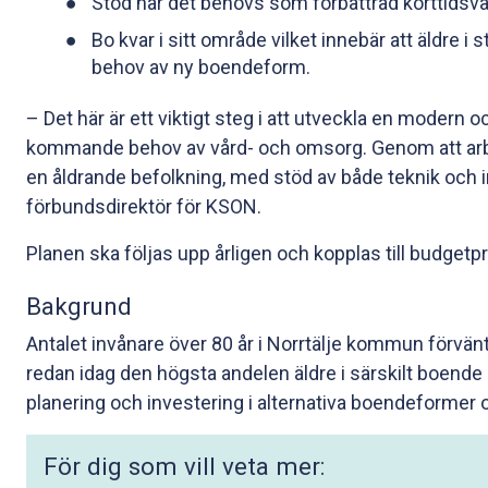
Stöd när det behövs som förbättrad korttidsvå
Bo kvar i sitt område vilket innebär att äldre i
behov av ny boendeform.
– Det här är ett viktigt steg i att utveckla en mode
kommande behov av vård- och omsorg. Genom att arbe
en åldrande befolkning, med stöd av både teknik och 
förbundsdirektör för KSON.
Planen ska följas upp årligen och kopplas till budge
Bakgrund
Antalet invånare över 80 år i Norrtälje kommun förvän
redan idag den högsta andelen äldre i särskilt boende i
planering och investering i alternativa boendeformer 
För dig som vill veta mer: