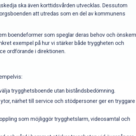
skedja ska även korttidsvården utvecklas. Dessutom
sorgsboenden att utredas som en del av kommunens
ge dem boendeformer som speglar deras behov och önskem
kret exempel på hur vi stärker både tryggheten och
ice ordförande i direktionen.
empelvis:
älv välja trygghetsboende utan biståndsbedömning.
or, närhet till service och stödpersoner ger en tryggare
koppling som möjliggör trygghetslarm, videosamtal och