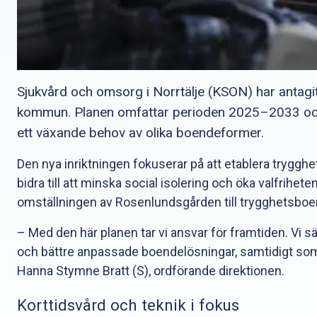
Sjukvård och omsorg i Norrtälje (KSON) har antagit
kommun. Planen omfattar perioden 2025–2033 och s
ett växande behov av olika boendeformer.
Den nya inriktningen fokuserar på att etablera trygg
bidra till att minska social isolering och öka valfriheten
omställningen av Rosenlundsgården till trygghetsboe
– Med den här planen tar vi ansvar för framtiden. Vi säk
och bättre anpassade boendelösningar, samtidigt som v
Hanna Stymne Bratt (S), ordförande direktionen.
Korttidsvård och teknik i fokus