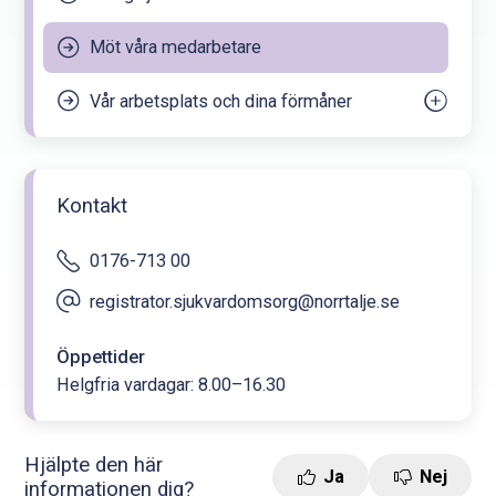
Möt våra medarbetare
Vår arbetsplats och dina förmåner
Gemenskap, aktiviteter och välmående
Försäkringar, pension och sjukvård
Kontakt
Din arbetsplats och arbetsmiljö
0176-713 00
Ledigheter
registrator.sjukvardomsorg@norrtalje.se
Unik modell – Norrtäljemodellen
Att arbeta hos oss
Öppettider
Helgfria vardagar: 8.00–16.30
Hjälpte den här
Ja
Nej
informationen dig?